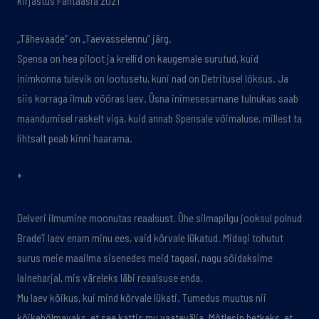
kirjastus Fantaasia 2021
„Tähevaade” on „Taevasselennu” järg.
Spensa on hea piloot ja krellid on kaugemale surutud, kuid
inimkonna tulevik on lootusetu, kuni nad on Detritusel lõksus. Ja
siis korraga ilmub võõras laev. Üsna inimesesarnane tulnukas saab
maandumisel raskelt viga, kuid annab Spensale võimaluse, millest ta
lihtsalt peab kinni haarama.
*
Delveri ilmumine moonutas reaalsust. Ühe silmapilgu jooksul polnud
Brade’i laev enam minu ees, vaid kõrvale lükatud. Midagi tohutut
surus meie maailma sisenedes meid tagasi, nagu sõidaksime
laineharjal, mis väreleks läbi reaalsuse enda.
Mu laev kõikus, kui mind kõrvale lükati. Tumedus muutus nii
kõikehõlmavaks, et see kattis mu vaatevälja. Mõtlesin hetkeks, et