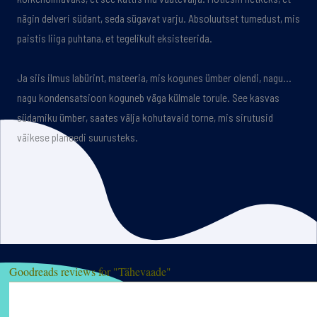
nägin delveri südant, seda sügavat varju. Absoluutset tumedust, mis
paistis liiga puhtana, et tegelikult eksisteerida.
Ja siis ilmus labürint, mateeria, mis kogunes ümber olendi, nagu…
nagu kondensatsioon koguneb väga külmale torule. See kasvas
südamiku ümber, saates välja kohutavaid torne, mis sirutusid
väikese planeedi suurusteks.
Goodreads reviews for "Tähevaade"