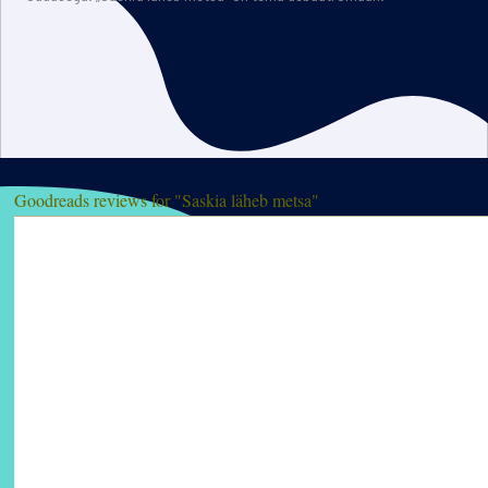
Goodreads reviews for "Saskia läheb metsa"