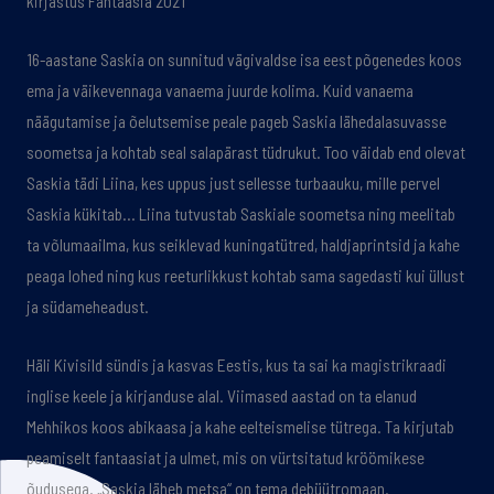
kirjastus Fantaasia 2021
16-aastane Saskia on sunnitud vägivaldse isa eest põgenedes koos
ema ja väikevennaga vanaema juurde kolima. Kuid vanaema
näägutamise ja õelutsemise peale pageb Saskia lähedalasuvasse
soometsa ja kohtab seal salapärast tüdrukut. Too väidab end olevat
Saskia tädi Liina, kes uppus just sellesse turbaauku, mille pervel
Saskia kükitab… Liina tutvustab Saskiale soometsa ning meelitab
ta võlumaailma, kus seiklevad kuningatütred, haldjaprintsid ja kahe
peaga lohed ning kus reeturlikkust kohtab sama sagedasti kui üllust
ja südameheadust.
Häli Kivisild sündis ja kasvas Eestis, kus ta sai ka magistrikraadi
inglise keele ja kirjanduse alal. Viimased aastad on ta elanud
Mehhikos koos abikaasa ja kahe eelteismelise tütrega. Ta kirjutab
peamiselt fantaasiat ja ulmet, mis on vürtsitatud kröömikese
õudusega. „Saskia läheb metsa“ on tema debüütromaan.