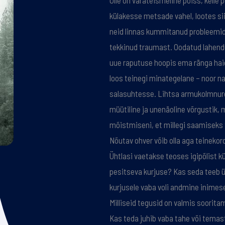
Olle on varateismeline poiss, kelle 
külakesse metsade vahel, lootes si
neid linnas kummitanud probleemid
tekkinud traumast. Oodatud lahend
uue raputuse hoopis ema ränga haigu
loos teinegi minategelane – noor na
salasuhtesse. Lihtsa armukolmnurg
müütiline ja unenäoline võrgustik, 
mõistmiseni, et millegi saamiseks 
Nõutav ohver võib olla aga teinekor
Ühtlasi vaetakse teoses igipõlist 
pesitseva kurjuse? Kas seda teeb 
kurjusele vaba voli andmine inimes
Milliseid tegusid on valmis soorit
Kas teda juhib vaba tahe või temas