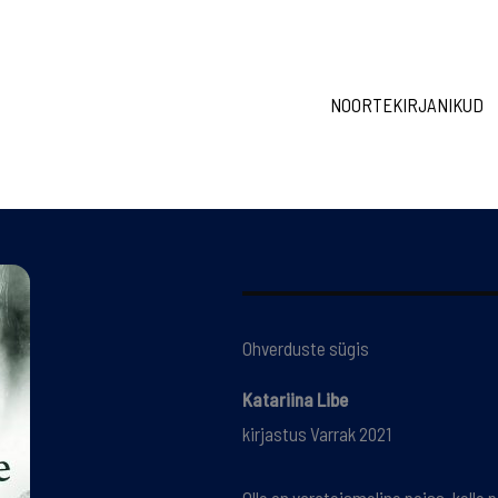
NOORTEKIRJANIKUD
Ohverduste sügis
Katariina Libe
kirjastus Varrak 2021