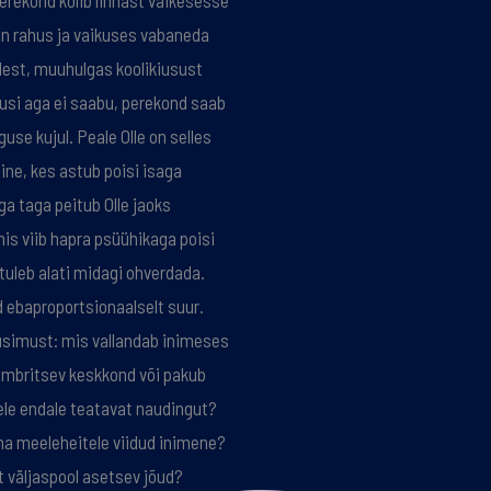
perekond kolib linnast väikesesse
in rahus ja vaikuses vabaneda
est, muuhulgas koolikiusust
usi aga ei saabu, perekond saab
se kujul. Peale Olle on selles
ine, kes astub poisi isaga
a taga peitub Olle jaoks
mis viib hapra psüühikaga poisi
tuleb alati midagi ohverdada.
d ebaproportsionaalselt suur.
küsimust: mis vallandab inimeses
ümbritsev keskkond või pakub
ele endale teatavat naudingut?
ama meeleheitele viidud inimene?
t väljaspool asetsev jõud?