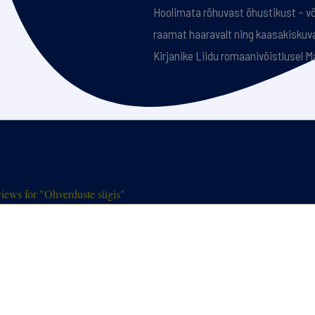
Hoolimata rõhuvast õhustikust – või
raamat haaravalt ning kaasakiskuval
Kirjanike Liidu romaanivõistlusel 
iews for "Ohverduste sügis"