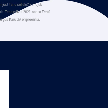
 just tänu sellele? – mõjub
t. Teos pälvis 2021. aasta Eesti
Margus Karu SA eripreemia.