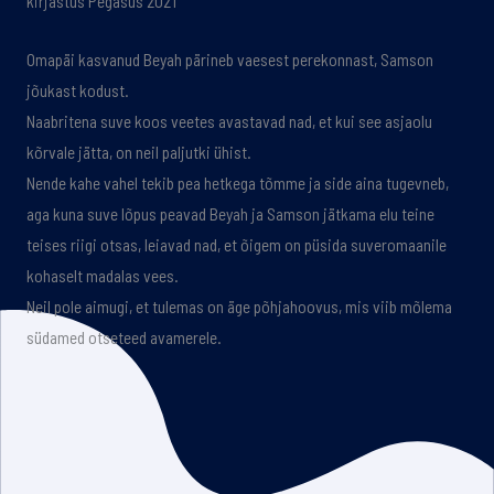
kirjastus Pegasus 2021
Omapäi kasvanud Beyah pärineb vaesest perekonnast, Samson
jõukast kodust.
Naabritena suve koos veetes avastavad nad, et kui see asjaolu
kõrvale jätta, on neil paljutki ühist.
Nende kahe vahel tekib pea hetkega tõmme ja side aina tugevneb,
aga kuna suve lõpus peavad Beyah ja Samson jätkama elu teine
teises riigi otsas, leiavad nad, et õigem on püsida suveromaanile
kohaselt madalas vees.
Neil pole aimugi, et tulemas on äge põhjahoovus, mis viib mõlema
südamed otseteed avamerele.