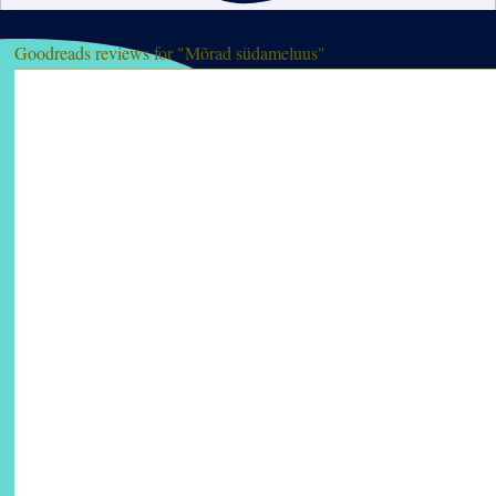
Goodreads reviews for "Mõrad südameluus"