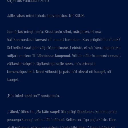
kirjastus Fantaasia 2020
Jälle rabas mind tohutu taevalaotus. Nii SUUR.
Isa näitas mingit asja. Kissitasin silmi, märgates, et osa
hallikasmustast taevast oli muust tumedam. Kas prügikihis oli auk?
Sel hetkel vaatasin välja lõpmatusse. Leidsin, et värisen, nagu oleks
miljard meteoriiti lähedusse langenud. Võisin näha kosmost ennast,
väikeste valgete täpikestega selle sees, mis erinesid
taevavalgustest. Need vilkusid ja paistsid olevat nii kaugel, nii
kaugel.
„Mis tuled need on?” sosistasin.
„Tähed,” ütles ta. „Ma käin sageli ülal prügi läheduses, kuid ma pole
peaaegu kunagi sellest läbi näinud. Selles on liiga palju kihte. Olen
alati mõelnud, et kas suudaksin jõuda tähtedeni.” Tema hääles oli