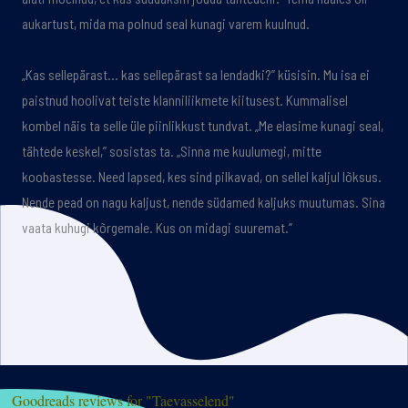
aukartust, mida ma polnud seal kunagi varem kuulnud.
„Kas sellepärast… kas sellepärast sa lendadki?” küsisin. Mu isa ei
paistnud hoolivat teiste klanniliikmete kiitusest. Kummalisel
kombel näis ta selle üle piinlikkust tundvat. „Me elasime kunagi seal,
tähtede keskel,” sosistas ta. „Sinna me kuulumegi, mitte
koobastesse. Need lapsed, kes sind pilkavad, on sellel kaljul lõksus.
Nende pead on nagu kaljust, nende südamed kaljuks muutumas. Sina
vaata kuhugi kõrgemale. Kus on midagi suuremat.”
Goodreads reviews for "Taevasselend"