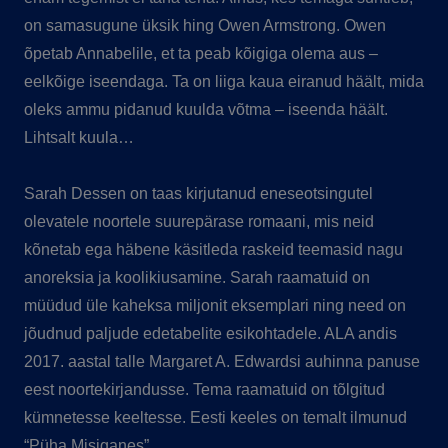
on samasugune üksik hing Owen Armstrong. Owen
õpetab Annabelile, et ta peab kõigiga olema aus –
eelkõige iseendaga. Ta on liiga kaua eiranud häält, mida
oleks ammu pidanud kuulda võtma – iseenda häält.
Lihtsalt kuula…
Sarah Dessen on taas kirjutanud eneseotsingutel
olevatele noortele suurepärase romaani, mis neid
kõnetab ega häbene käsitleda raskeid teemasid nagu
anoreksia ja koolikiusamine. Sarah raamatuid on
müüdud üle kaheksa miljonit eksemplari ning need on
jõudnud paljude edetabelite esikohtadele. ALA andis
2017. aastal talle Margaret A. Edwardsi auhinna panuse
eest noortekirjandusse. Tema raamatuid on tõlgitud
kümnetesse keeltesse. Eesti keeles on temalt ilmunud
“Püha Misiganes”.