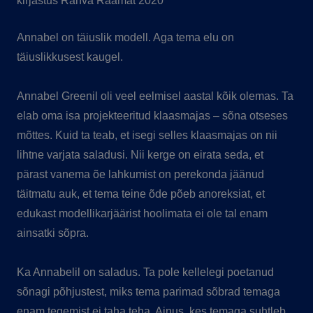
kirjastus Rahva Raamat 2020
Annabel on täiuslik modell. Aga tema elu on
täiuslikkusest kaugel.
Annabel Greenil oli veel eelmisel aastal kõik olemas. Ta
elab oma isa projekteeritud klaasmajas – sõna otseses
mõttes. Kuid ta teab, et isegi selles klaasmajas on nii
lihtne varjata saladusi. Nii kerge on eirata seda, et
pärast vanema õe lahkumist on perekonda jäänud
täitmatu auk, et tema teine õde põeb anoreksiat, et
edukast modellikarjäärist hoolimata ei ole tal enam
ainsatki sõpra.
Ka Annabelil on saladus. Ta pole kellelegi poetanud
sõnagi põhjustest, miks tema parimad sõbrad temaga
enam tegemist ei taha teha. Ainus, kes temaga suhtleb,