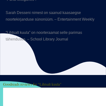
Sarah Desseni nimest on saanud kaasaegse
noortekirjanduse sünonüüm. – Entertainment Weekly
“Lihtsalt kuula” on noorteraamat selle parimas
tähenduses. – School Library Journal
Goodreads reviews for "Lihtsalt kuula"