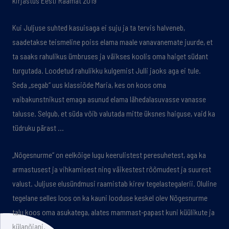
kirjastus Eesti Raamat 2019
Kui Juljuse suhted kasuisaga ei suju ja ta tervis halveneb,
saadetakse teismeline poiss elama maale vanavanemate juurde, et
ta saaks rahulikus ümbruses ja väikses koolis oma haiget südant
turgutada. Loodetud rahulikku kulgemist Julli jaoks aga ei tule.
Seda „segab“ uus klassiõde Maria, kes on koos oma
vaibakunstnikust emaga asunud elama lähedalasuvasse vanasse
talusse. Selgub, et süda võib valutada mitte üksnes haiguse, vaid ka
tüdruku pärast …
„Nõgesnurme“ on eelkõige lugu keerulistest peresuhetest, aga ka
armastusest ja vihkamisest ning väikestest rõõmudest ja suurest
valust. Juljuse elusündmusi raamistab kirev tegelastegalerii. Oluline
tegelane selles loos on ka kauni looduse keskel olev Nõgesnurme
talu koos oma asukatega, alates mammast-papast kuni küülikute ja
külanõiani.