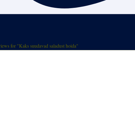
iews for "Kaks suudavad saladust hoida"