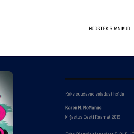
NOORTEKIRJANIKUD
Kaks suudavad saladust hoida
Karen M. McManus
kirjastus Eesti Raamat 2019