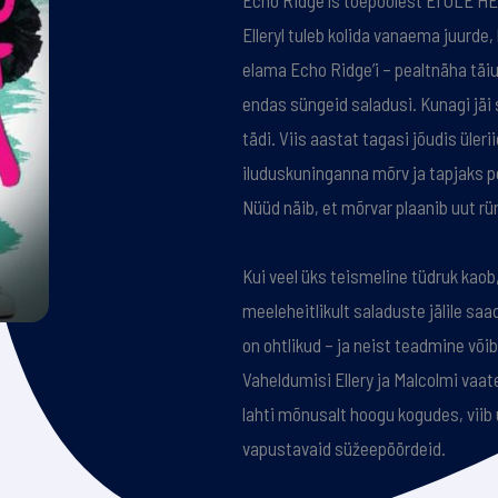
Echo Ridge’is tõepoolest EI OLE HE
Elleryl tuleb kolida vanaema juurde
elama Echo Ridge’i – pealtnäha täiu
endas süngeid saladusi. Kunagi jäi 
tädi. Viis aastat tagasi jõudis üleri
iluduskuninganna mõrv ja tapjaks p
Nüüd näib, et mõrvar plaanib uut rü
Kui veel üks teismeline tüdruk kaob
meeleheitlikult saladuste jälile saa
on ohtlikud – ja neist teadmine võib
Vaheldumisi Ellery ja Malcolmi vaate
lahti mõnusalt hoogu kogudes, viib 
vapustavaid süžeepöördeid.