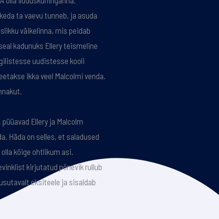
A olla iluduskuninganna.
, keda ta vaevu tunneb, ja asuda
slikku väikelinna, mis peidab
seal kadunuks Ellery teismeline
igilistesse uudistesse kooli
eetakse ikka veel Malcolmi venda.
nnakut.
, püüavad Ellery ja Malcolm
da. Häda on selles, et saladused
 olla kõige ohtlikum asi.
vinklist kirjutatud põnevik rullub
usutavalt eksiteele ja sisaldab