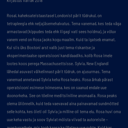
kirjastus Varrak 2018
Rosal, kaheksateistaastasel Londonist pärit tüdrukul, on
tetrapleegia ehk neljajäsemehalvatus. Tema vanemad, kes teda väga
armastavad (kippudes teda ehk liigagi vati sees hoidma), ja võluv
vanem vend on Rosa jaoks kogu maailm. Kuid ta igatseb enamat.
Kui siis üks Bostoni arst valib just tema riskantse ja
eksperimentaalse operatsiooni kandidaadiks, kolib Rosa imele
lootes koos perega Massachusettsisse. Sylvia, New Englandi
lähedal asuvast väikelinnast pärit tüdruk, on ajusurmas. Tema
vanemad annetavad Sylvia keha Rosa heaks. Rosa ärkab pärast
operatsiooni esimese inimesena, kes on saanud endale uue
doonorkeha. See on tõeline meditsiiniline anomaalia. Rosa peaks
olema üliõnnelik, kuid teda vaevavad aina painavamad sundmõtted
selle kohta, kes õieti oli Sylvia ja milline oli tema elu. Rosa huvi oma
uue keha vastu ja soov Sylviat mõista viivad ta autoreisile –
avastusretkele, mis toob kaasa ka üllatava uue suhte. Kuid kas