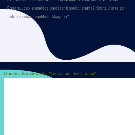
Rosa suudab lahendada oma identiteedidilemma? Kes ta ühe teise
tüdruku kehas tegelikult ikkagi on?
Goodreads reviews for "Tema, mina ise ja mina"