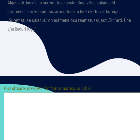
Algab võitlus elu ja surematuse peale. Suguvõsa saladused
põimuvad läbi vihkamise, armastuse ja keerukate valikutega.
„Surematuse saladus“ on esimene osa raamatusarjast „Riniard. Ühe
ajaränduri lugu”
Goodreads reviews for "Surematuse saladus"