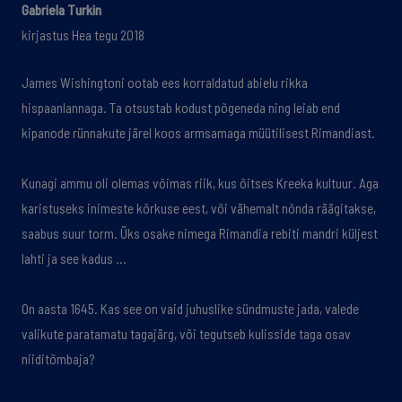
Gabriela Turkin
kirjastus Hea tegu 2018
James Wishingtoni ootab ees korraldatud abielu rikka
hispaanlannaga. Ta otsustab kodust põgeneda ning leiab end
kipanode rünnakute järel koos armsamaga müütilisest Rimandiast.
Kunagi ammu oli olemas võimas riik, kus õitses Kreeka kultuur. Aga
karistuseks inimeste kõrkuse eest, või vähemalt nõnda räägitakse,
saabus suur torm. Üks osake nimega Rimandia rebiti mandri küljest
lahti ja see kadus …
On aasta 1645. Kas see on vaid juhuslike sündmuste jada, valede
valikute paratamatu tagajärg, või tegutseb kulisside taga osav
niiditõmbaja?