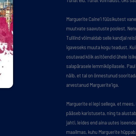
Tuhat elu. Tuhat võimalust. Üks sa
Marguerite Caine’i füüsikutest va
muutvate saavutuste poolest. Nen
Tulilind võimaldab selle kandjal rei
igaveseks muuta kogu teadust. Kui 
osutavad kõik asitõendid ühele isik
salapärasele lemmikõpilasele. Paul
näib, et tal on õnnestunud sooritada
arvestanud Marguerite’iga.
Marguerite ei lepi sellega, et mees
pääseb karistuseta, ning ta alusta
jahti, leides end aina uutes iseend
maailmas, kuhu Marguerite hüppab, 