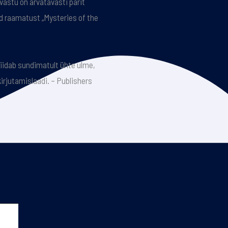
vastu on arvatavasti pärit
ud raamatust „Mysteries of the
liidab sundimatult ühte ulme,
irjutamislaadi. – Publishers