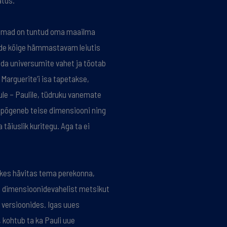
atus.
nemad on tuntud oma maailma
de kõige hämmastavam leiutis
sida universumite vahet ja tõotab
Marguerite’i isa tapetakse,
ule – Paulile, tüdruku vanemate
 põgeneb teise dimensiooni ning
 täiuslik kuritegu. Aga ta ei
, kes hävitas tema perekonna,
b dimensioonidevahelist metsikut
a versioonides. Igas uues
kohtub ta ka Pauli uue