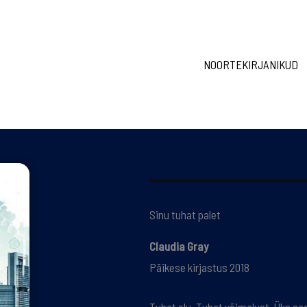
NOORTEKIRJANIKUD
Sinu tuhat palet
Claudia Gray
Päikese kirjastus 2018