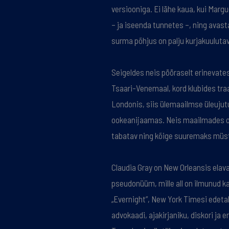
versiooniga. Ei lähe kaua, kui Marg
– ja iseenda tunnetes –, ning avast
surma põhjus on palju kurjakuulutav
Seigeldes neis pööraselt erinevates
Tsaari-Venemaal, kord klubides traa
Londonis, siis ülemaailmse üleujut
ookeanijaamas. Neis maailmades on
tabatav ning kõige suuremaks müs
Claudia Gray on New Orleansis elava
pseudonüüm, mille all on ilmunud k
„Evernight”, New York Timesi edetab
advokaadi, ajakirjaniku, diskori ja er