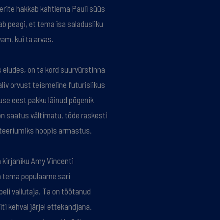
uerite hakkab kahtlema Pauli süüs
ab peagi, et tema isa saladusliku
am, kui ta arvas.
 eludes, on ta kord suurvürstinna
liv orvust teismeline futurislikus
use eest pakku läinud põgenik
 saatus vältimatu, tõde raskesti
teeriumiks hoopis armastus.
 kirjaniku Amy Vincenti
a tema populaarne sari
eli vallutaja. Ta on töötanud
iti kehval järjel ettekandjana.