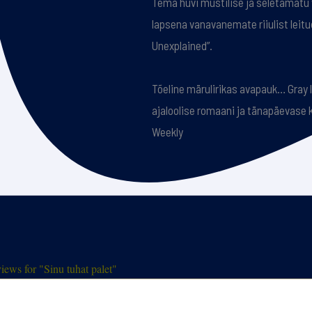
Tema huvi müstilise ja seletamatu 
lapsena vanavanemate riiulist leit
Unexplained”.
Tõeline märulirikas avapauk… Gray 
ajaloolise romaani ja tänapäevase k
Weekly
ews for "Sinu tuhat palet"