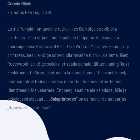
Connie Glynn
kirjastus Hea Lugu 2018
Lottie Pumpkin on tavaline tüdruk, kes üle kõige soovib olla
printsess. Tänu stipendiumile pääseb ta õppima kuulsasse ja
suursugusesse Rosewood Halli. Ellie Wolf on Maradova kuningriigi
printsess, kes üle kõige soovib olla tavaline tüdruk. Ka tema läheb
Rosewoodi, eelkõige selleks, et saada eemale tüütust kuninglikust
keskkonnast. Pärast eksitusi ja kokkusattumusi tuleb neil kahel,
saatuse tahtel toakaaslasteks määratud teismelisel mõte oma
identiteedid ära vahetada. Ent keegi saab nende saladuse jälile ja
sekeldused algavad …
„Salaprintsess“
on esimene raamat sarjas
„Rosewoodi kroonikad“.