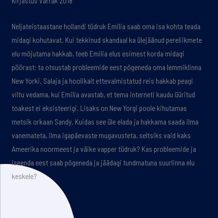
kirjastus Varrak 2018
Neljateistaastane hollandi tüdruk Emilia saab oma isa kohta teada
midagi kohutavat. Kui tekkinud skandaal ka ülejäänud pereliikmete
elu mõjutama hakkab, teeb Emilia elus esimest korda midagi
pöörast: ta otsustab probleemide eest põgeneda oma lemmiklinna
New Yorki. Salaja ja hoolikalt ettevalmistatud reis hakkab peagi
viltu vedama, kui Emilia avastab, et tema interneti kaudu üüritud
toakest ei eksisteerigi. Lisaks on New Yorgi poole kihutamas
metsik orkaan Sandy. Kuidas see üle elada ja hakkama saada ilma
vanemateta, ilma igapäevaste mugavusteta, seltsiks vaid kaks
Ameerika noormeest ja väike vapper tüdruk? Kas probleemide ja
iseenda eest saab põgeneda ja jäädagi tundmatuna suurlinna elu
keskele?