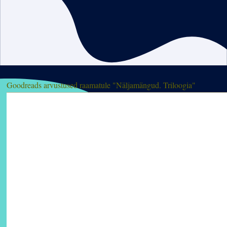
Goodreads arvustused raamatule "Näljamängud. Triloogia"