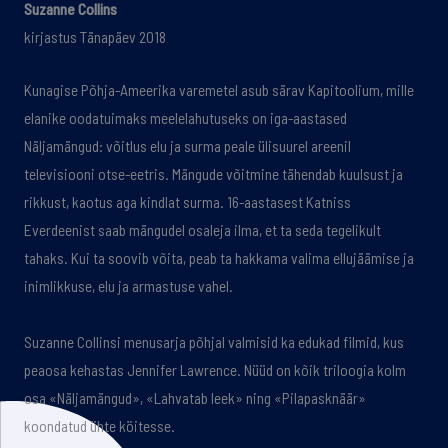
Suzanne Collins
kirjastus Tänapäev 2018
Kunagise Põhja-Ameerika varemetel asub särav Kapitoolium, mille
elanike oodatuimaks meelelahutuseks on iga-aastased
Näljamängud: võitlus elu ja surma peale ülisuurel areenil
televisiooni otse-eetris. Mängude võitmine tähendab kuulsust ja
rikkust, kaotus aga kindlat surma. 16-aastasest Katniss
Everdeenist saab mängudel osaleja ilma, et ta seda tegelikult
tahaks. Kui ta soovib võita, peab ta hakkama valima ellujäämise ja
inimlikkuse, elu ja armastuse vahel.
Suzanne Collinsi menusarja põhjal valmisid ka edukad filmid, kus
peaosa kehastas Jennifer Lawrence. Nüüd on kõik triloogia kolm
osa «Näljamängud», «Lahvatab leek» ning «Pilapasknäär»
koondatud ühte köitesse.