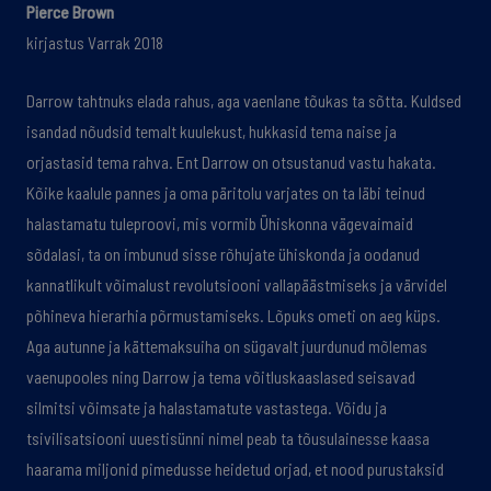
Pierce Brown
kirjastus Varrak 2018
Darrow tahtnuks elada rahus, aga vaenlane tõukas ta sõtta. Kuldsed
isandad nõudsid temalt kuulekust, hukkasid tema naise ja
orjastasid tema rahva. Ent Darrow on otsustanud vastu hakata.
Kõike kaalule pannes ja oma päritolu varjates on ta läbi teinud
halastamatu tuleproovi, mis vormib Ühiskonna vägevaimaid
sõdalasi, ta on imbunud sisse rõhujate ühiskonda ja oodanud
kannatlikult võimalust revolutsiooni vallapäästmiseks ja värvidel
põhineva hierarhia põrmustamiseks. Lõpuks ometi on aeg küps.
Aga autunne ja kättemaksuiha on sügavalt juurdunud mõlemas
vaenupooles ning Darrow ja tema võitluskaaslased seisavad
silmitsi võimsate ja halastamatute vastastega. Võidu ja
tsivilisatsiooni uuestisünni nimel peab ta tõusulainesse kaasa
haarama miljonid pimedusse heidetud orjad, et nood purustaksid