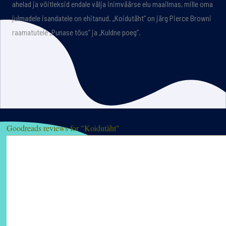
ahelad ja võitleksid endale välja inimväärse elu maailmas, mille oma
julmadele isandatele on ehitanud. „Koidutäht” on järg Pierce Browni
raamatutele „Punase tõus” ja „Kuldne poeg”.
Goodreads reviews for "Koidutäht"