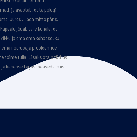
ul selle peale, et teda
mad, ja avastab, et ta polegi
ma juures … aga mitte päris.
kapeale jõuab talle kohale, et
evikku ja oma ema kehasse, kui
e ema noorusaja probleemide
ne toime tulla. Lisaks otsib tüdruk
a ja kehasse tagasi pääseda, mis