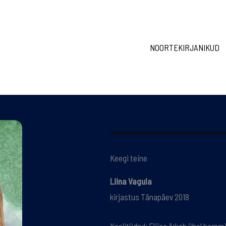
NOORTEKIRJANIKUD
Keegi teine
Liina Vagula
kirjastus Tänapäev 2018