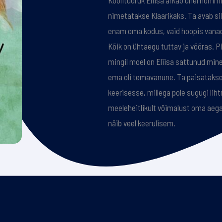
Koolitüdruk Eliisa ärkab ühel hommik
nimetatakse Klaarikaks. Ta avab sil
enam oma kodus, vaid hoopis vanae
Kõik on ühtaegu tuttav ja võõras. Pi
mingil moel on Eliisa sattunud min
ema oli temavanune. Ta paisataks
keerisesse, millega pole sugugi liht
meeleheitlikult võimalust oma aeg
näib veel keerulisem.