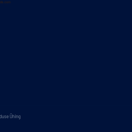
ads.com
nduse Ühing