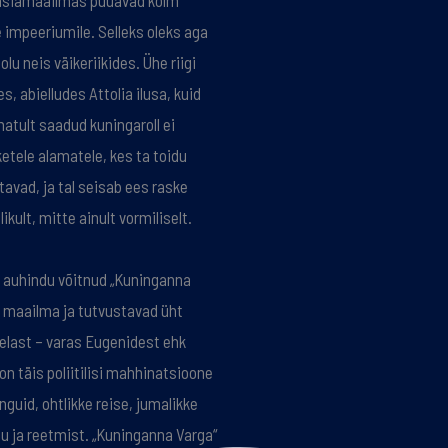
aasiamaailmas püüavad kolm
e impeeriumile. Selleks oleks aga
lu neis väikeriikides. Ühe riigi
, abielludes Attolia ilusa, kuid
atult saadud kuningaroll ei
etele alamatele, kes ta toidu
tavad, ja tal seisab ees raske
kult, mitte ainult vormiliselt.
 auhindu võitnud „Kuninganna
 maailma ja tutvustavad üht
elast – varas Eugenidest ehk
n täis poliitilisi mahhinatsioone
inguid, ohtlikke reise, jumalikke
u ja reetmist. „Kuninganna Varga“