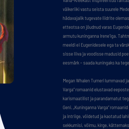
Vana-Kreekast inspireeritud fant
väikeriiki vastu seista suurele Med
hädavajalik tugevate liidrite olemaso
etteotsa on jõudnud varas Eugenides
armutu kuninganna Irene’iga. Tahtm
meeldi ei Eugenidesele ega ta värsk
sisse liiva ja voodisse madusid poe
eesmärk – saada kuningaks ka tegeli
Megan Whalen Turneri lummavad ja
Varga“ romaanid elustavad eeposte
karismaatilist ja parandamatut teg
Geni. „Kuninganna Varga“ romaanid o
ja intriige, võidetud ja kaotatud lah
sekkumisi, võimu, kirge, kättemaks