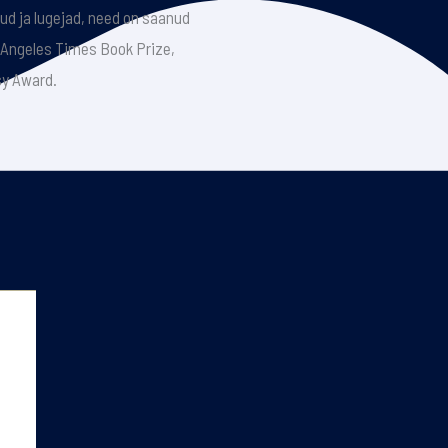
kud ja lugejad, need on saanud
 Angeles Times Book Prize,
y Award.