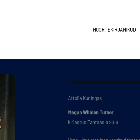
NOORTEKIRJANIKUD
Attolia Kuningas
Megan Whalen Turner
kirjastus Fantaasia
2018