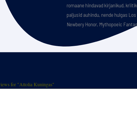
romaane hindavad kirjanikud, kriiti
paljusid auhindu, nende hulgas Los
Newbery Honor, Mythopoeic Fantas
iews for "Attolia Kuningas"