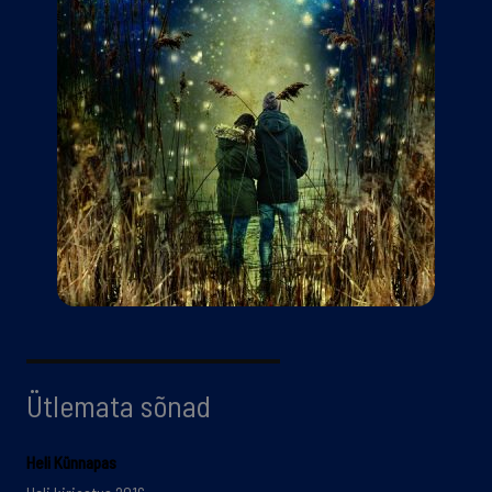
Ütlemata sõnad
Heli Künnapas