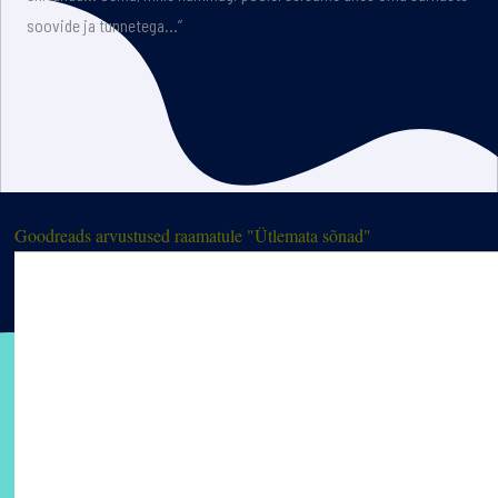
soovide ja tunnetega…”
Goodreads arvustused raamatule "Ütlemata sõnad"