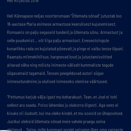
Heli kirjastus 2016
Heli Künnapase neljas noorteromaan “Ütlemata sõnad” jutustab loo
16-aastase Maria esimese armastuse keerulisest kujunemisest.
Romaanis on palju segaseid tundeid ja ütlemata sõnu. Armastust ja
selle puudumist… või liiga palju armastust. Eneseotsingute
konarlikku rada on kujutatud põnevalt ja pinge ei vaibu teose lõpuni.
Raamatu mitmekihilisus, hargnevad lood ja jutustamisvõtted
aitavad näha ning mõista inimeste väliselt kummaliste tegude
sügavamaid tagamaid. Teoses peegelduvad autori sügav
inimesetundmine ja olulised inimeseks olemise väärtused.
“Pettumus karjub välja igast mu keharakust. Tean, et Joel ei tohi
sellest aru saada. Poiss lahendas ju olukorra õigesti. Aga sees ei
kisuks nii õudselt, kui ma oleks kindel, et mu soovid on ühepoolsed.
Justkui oleksid ütlemata sõnad meie vahele praegu seina
ehitanud… Seina, mille kummagi poolel seisame ühes oma sarnaste