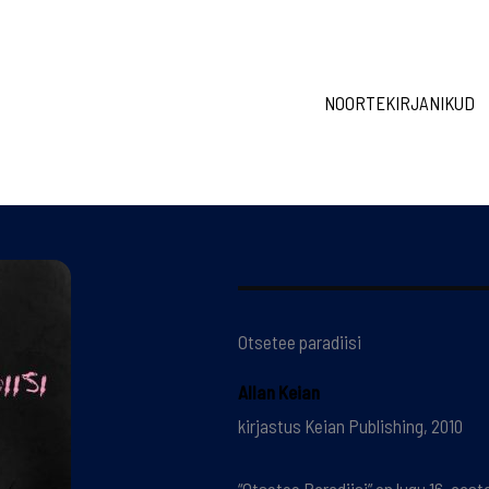
NOORTEKIRJANIKUD
Otsetee paradiisi
Allan Keian
kirjastus Keian Publishing, 2010