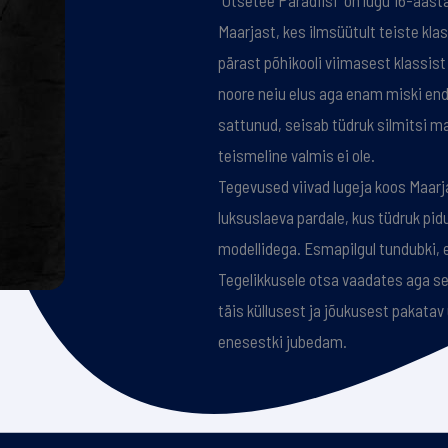
“Otsetee Paradiisi” on lugu 16-aast
Maarjast, kes ilmsüütult teiste kl
pärast põhikooli viimasest klassist 
noore neiu elus aga enam miski end
sattunud, seisab tüdruk silmitsi ma
teismeline valmis ei ole.
Tegevused viivad lugeja koos Maa
luksuslaeva pardale, kus tüdruk p
modellidega. Esmapilgul tundubki, e
Tegelikkusele otsa vaadates aga se
täis küllusest ja jõukusest pakatav
enesestki jubedam.