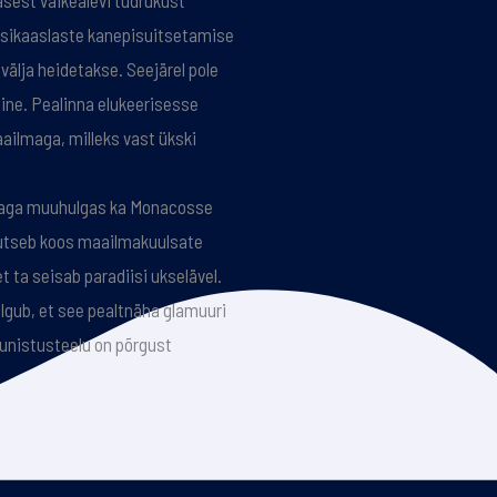
asest väikealevi tüdrukust
assikaaslaste kanepisuitsetamise
välja heidetakse. Seejärel pole
ine. Pealinna elukeerisesse
ailmaga, milleks vast ükski
rjaga muuhulgas ka Monacosse
idutseb koos maailmakuulsate
t ta seisab paradiisi ukselävel.
lgub, et see pealtnäha glamuuri
 unistusteelu on põrgust