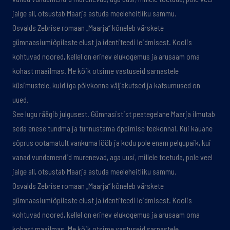
jalge all, otsustab Maarja astuda meeleheitliku sammu.
Osvalds Zebrise romaan „Maarja“ kõneleb värskete
gümnaasiumiõpilaste elust ja identiteedi leidmisest. Koolis
kohtuvad noored, kellel on erinev elukogemus ja arusaam oma
kohast maailmas. Me kõik otsime vastuseid sarnastele
küsimustele, kuid iga põlvkonna väljakutsed ja katsumused on
uued.
See lugu räägib julgusest. Gümnasistist peategelane Maarja ilmutab
seda enese tundma ja tunnustama õppimise teekonnal. Kui kauane
sõprus ootamatult vankuma lööb ja kodu pole enam pelgupaik, kui
vanad vundamendid murenevad, aga uusi, millele toetuda, pole veel
jalge all, otsustab Maarja astuda meeleheitliku sammu.
Osvalds Zebrise romaan „Maarja“ kõneleb värskete
gümnaasiumiõpilaste elust ja identiteedi leidmisest. Koolis
kohtuvad noored, kellel on erinev elukogemus ja arusaam oma
kohast maailmas. Me kõik otsime vastuseid sarnastele