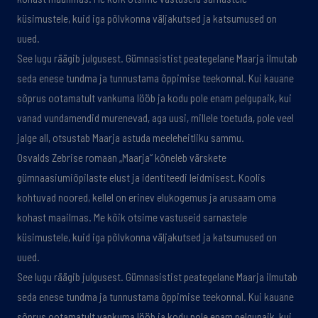
küsimustele, kuid iga põlvkonna väljakutsed ja katsumused on
uued.
See lugu räägib julgusest. Gümnasistist peategelane Maarja ilmutab
seda enese tundma ja tunnustama õppimise teekonnal. Kui kauane
sõprus ootamatult vankuma lööb ja kodu pole enam pelgupaik, kui
vanad vundamendid murenevad, aga uusi, millele toetuda, pole veel
jalge all, otsustab Maarja astuda meeleheitliku sammu.
Osvalds Zebrise romaan „Maarja“ kõneleb värskete
gümnaasiumiõpilaste elust ja identiteedi leidmisest. Koolis
kohtuvad noored, kellel on erinev elukogemus ja arusaam oma
kohast maailmas. Me kõik otsime vastuseid sarnastele
küsimustele, kuid iga põlvkonna väljakutsed ja katsumused on
uued.
See lugu räägib julgusest. Gümnasistist peategelane Maarja ilmutab
seda enese tundma ja tunnustama õppimise teekonnal. Kui kauane
sõprus ootamatult vankuma lööb ja kodu pole enam pelgupaik, kui