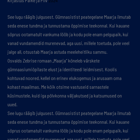
kirjastus Päike ja Pilv
2024
See lugu räägib julgusest. Gümnasistist peategelane Maarja ilmutab
seda enese tundma ja tunnustama õppimise teekonnal. Kui kauane
sõprus ootamatult vankuma lööb ja kodu pole enam pelgupaik, kui
vanad vundamendid murenevad, aga uusi, millele toetuda, pole veel
jalge all, otsustab Maarja astuda meeleheitliku sammu.
Osvalds Zebrise romaan „Maarja“ kõneleb värskete
gümnaasiumiõpilaste elust ja identiteedi leidmisest. Koolis
kohtuvad noored, kellel on erinev elukogemus ja arusaam oma
kohast maailmas. Me kõik otsime vastuseid sarnastele
küsimustele, kuid iga põlvkonna väljakutsed ja katsumused on
uued.
See lugu räägib julgusest. Gümnasistist peategelane Maarja ilmutab
seda enese tundma ja tunnustama õppimise teekonnal. Kui kauane
sõprus ootamatult vankuma lööb ja kodu pole enam pelgupaik, kui
vanad vundamendid murenevad, aga uusi, millele toetuda, pole veel