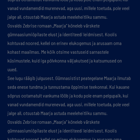
vanad vundamendid murenevad, aga uusi, millele toetuda, pole veel
jalge all, otsustab Maarja astuda meeleheitliku sammu.
Osvalds Zebrise romaan „Maarja“ kõneleb värskete
gümnaasiumiõpilaste elust ja identiteedi leidmisest. Koolis
kohtuvad noored, kellel on erinev elukogemus ja arusaam oma
kohast maailmas. Me kõik otsime vastuseid sarnastele
küsimustele, kuid iga põlvkonna väljakutsed ja katsumused on
uued.
See lugu räägib julgusest. Gümnasistist peategelane Maarja ilmutab
seda enese tundma ja tunnustama õppimise teekonnal. Kui kauane
sõprus ootamatult vankuma lööb ja kodu pole enam pelgupaik, kui
vanad vundamendid murenevad, aga uusi, millele toetuda, pole veel
jalge all, otsustab Maarja astuda meeleheitliku sammu.
Osvalds Zebrise romaan „Maarja“ kõneleb värskete
gümnaasiumiõpilaste elust ja identiteedi leidmisest. Koolis
kohtuvad noored, kellel on erinev elukogemus ja arusaam oma