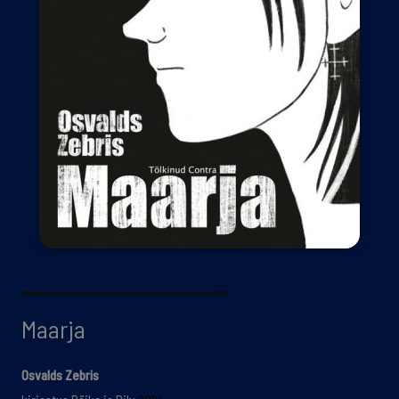
Maarja
Osvalds Zebris