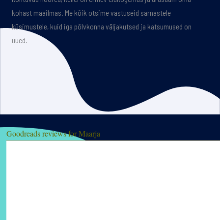
kohast maailmas. Me kõik otsime vastuseid sarnastele
küsimustele, kuid iga põlvkonna väljakutsed ja katsumused on
uued.
Goodreads reviews for Maarja