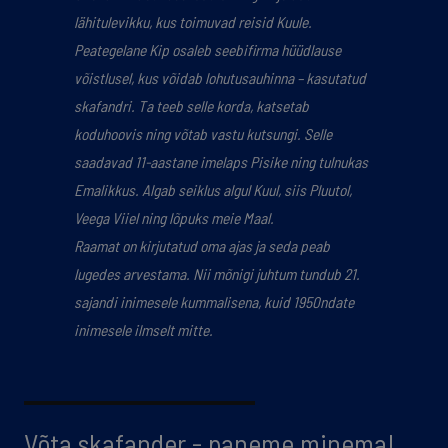
lähitulevikku, kus toimuvad reisid Kuule.
Peategelane Kip osaleb seebifirma hüüdlause
võistlusel, kus võidab lohutusauhinna – kasutatud
skafandri. Ta teeb selle korda, katsetab
koduhoovis ning võtab vastu kutsungi. Selle
saadavad 11-aastane imelaps Pisike ning tulnukas
Emalikkus. Algab seiklus algul Kuul, siis Pluutol,
Veega Viiel ning lõpuks meie
Maal.
Raamat on kirjutatud oma ajas ja seda peab
lugedes arvestama. Nii mõnigi juhtum tundub 21.
sajandi inimesele kummalisena, kuid 1950ndate
inimesele ilmselt mitte.
Võta skafander - paneme minema!