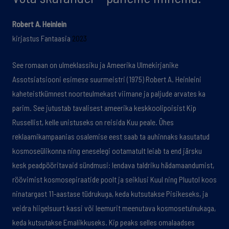
Robert A. Heinlein
kirjastus Fantaasia
2023
See romaan on ulmeklassiku ja Ameerika Ulmekirjanike
Assotsiatsiooni esimese suurmeistri (1975) Robert A. Heinleini
kaheteistkümnest noorteulmekast viimane ja paljude arvates ka
parim. See jutustab tavalisest ameerika keskkoolipoisist Kip
Russellist, kelle unistuseks on reisida Kuu peale. Ühes
reklaamikampaanias osalemise eest saab ta auhinnaks kasutatud
kosmoseülikonna ning eneselegi ootamatult leiab ta end järsku
kesk peadpööritavaid sündmusi: lendava taldriku hädamaandumist,
röövimist kosmosepiraatide poolt ja seiklusi Kuul ning Pluutol koos
ninatargast 11-aastase tüdrukuga, keda kutsutakse Pisikeseks, ja
veidra hiigelsuurt kassi või leemurit meenutava kosmosetulnukaga,
keda kutsutakse Emalikkuseks. Kip peaks selles omalaadses