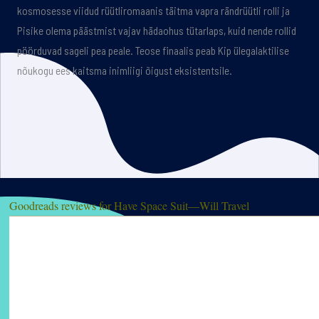
kosmosesse viidud rüütliromaanis täitma vapra rändrüütli rolli ja
Pisike olema päästmist vajav hädaohus tütarlaps, kuid nende rollid
pöörduvad sageli pea peale. Teose finaalis peab Kip ülegalaktilise
nõukogu ees kaitsma inimliigi õigust eksistentsile.
Goodreads reviews for Have Space Suit—Will Travel