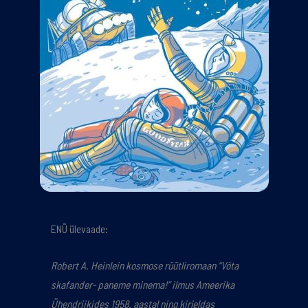
ENÜ ülevaade:
Robert A. Heinlein kosmose rüütliromaan “Võta
skafander- paneme minema!” ilmus Ameerika
Ühendriikides 1958. aastal ning kirjeldas