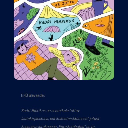
ENÜ ülevaade:
Kadri Hinrikus on enamikele tuttav
lastekirjanikuna, ent kolmeteistkümnest jutust
koosneva jutukoguga „Piire kombates“ on ta