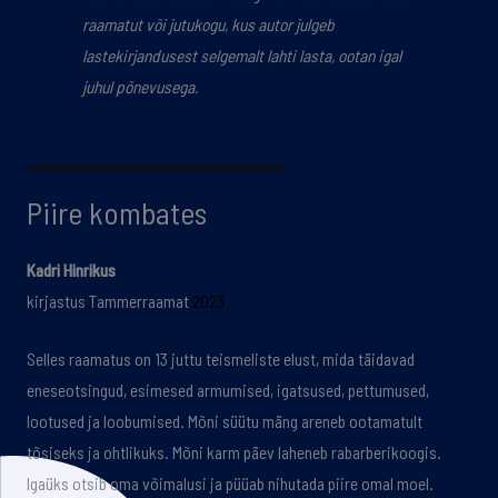
raamatut või jutukogu, kus autor julgeb
lastekirjandusest selgemalt lahti lasta, ootan igal
juhul põnevusega.
Piire kombates
Kadri Hinrikus
kirjastus Tammerraamat
2023
Selles raamatus on 13 juttu teismeliste elust, mida täidavad
eneseotsingud, esimesed armumised, igatsused, pettumused,
lootused ja loobumised. Mõni süütu mäng areneb ootamatult
tõsiseks ja ohtlikuks. Mõni karm päev laheneb rabarberikoogis.
Igaüks otsib oma võimalusi ja püüab nihutada piire omal moel.