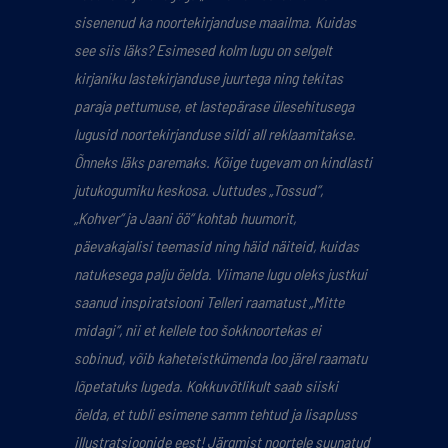
sisenenud ka noortekirjanduse maailma. Kuidas
see siis läks? Esimesed kolm lugu on selgelt
kirjaniku lastekirjanduse juurtega ning tekitas
paraja pettumuse, et lastepärase ülesehitusega
lugusid noortekirjanduse sildi all reklaamitakse.
Õnneks läks paremaks. Kõige tugevam on kindlasti
jutukogumiku keskosa. Juttudes „Tossud“,
„Kohver“ ja Jaani öö“ kohtab huumorit,
päevakajalisi teemasid ning häid näiteid, kuidas
natukesega palju öelda. Viimane lugu oleks justkui
saanud inspiratsiooni Telleri raamatust „Mitte
midagi“, nii et kellele too šokknoortekas ei
sobinud, võib kaheteistkümenda loo järel raamatu
lõpetatuks lugeda. Kokkuvõtlikult saab siiski
öelda, et tubli esimene samm tehtud ja lisapluss
illustratsioonide eest! Järgmist noortele suunatud