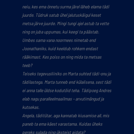
neiu, kes ema õnnetu surma järel läheb elama tädi
juurde.
Tüdruk satub ühel jalutuskäigul keset
metsa järve juurde. Mingi tungi ajel astub ta vette
ning on juba
uppumas, kui keegi ta päästab.
Umbes sama vana noormees nimetab end
Joonathaniks, kuid keeldub
rohkem endast
rääkimast. Kes poiss on ning mida ta metsas
teeb?
Teiseks tegevusliiniks on Marta suhted tädi-onu ja
tädilastega. Marta tunneb end külalisena, sest tädi
ei
anna talle üldse kodutöid teha. Tädipoeg Andres
elab nagu paralleelmaailmas – arvutimängud ja
kutsekas.
Angela, täditütar, aga kannatab kiusamise all, mis
paneb ta ema käest varastama. Kuidas üheks
pereks
sulada ning üksteist aidata?