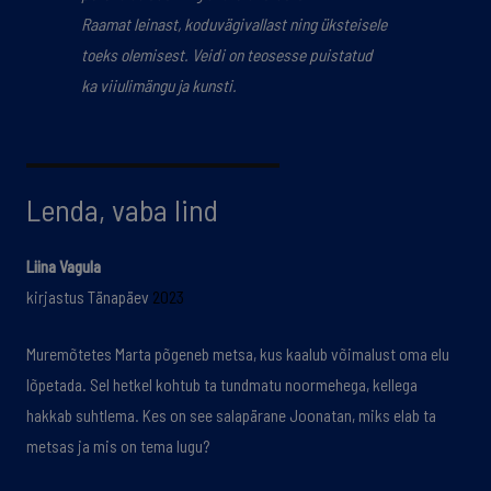
Raamat leinast, koduvägivallast ning üksteisele
toeks olemisest. Veidi on teosesse puistatud
ka
viiulimängu ja kunsti.
Lenda, vaba lind
Liina Vagula
kirjastus Tänapäev
2023
Muremõtetes Marta põgeneb metsa, kus kaalub võimalust oma elu
lõpetada. Sel hetkel kohtub ta tundmatu noormehega, kellega
hakkab suhtlema. Kes on see salapärane Joonatan, miks elab ta
metsas ja mis on tema lugu?