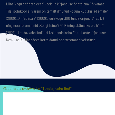
Liina Vagula töötab eesti keele ja kirjanduse õpetajana Põlvamaal
Tilsi põhikoolis. Varem on temalt ilmunud kogumikud „Kirjad emale“
(2009), „Kirjad isale“ (2009), luulekogu „100 tundevarjundit“ (2017)
ning noorteromaanid „Keegi teine“ (2018) ning „Täiusliku elu hind“
(2021). „Lenda, vaba lind“ sai kolmanda koha Eesti Lastekirjanduse
Keskuse ja Tänapäeva korraldatud noorteromaanivõistlusel.
Goodreads reviews for "Lenda, vaba lind"