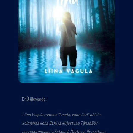
ENÜ ülevaade:
Liina Vagula romaan “Lenda, vaba lind” pälvis
kolmanda koha ELKi ja kirjastuse Tänapäev
noorsooromaani võistlusel. Marta on 16-aastane