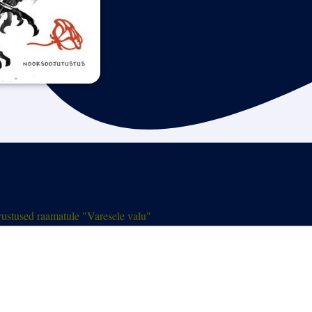
ustused raamatule "Varesele valu"