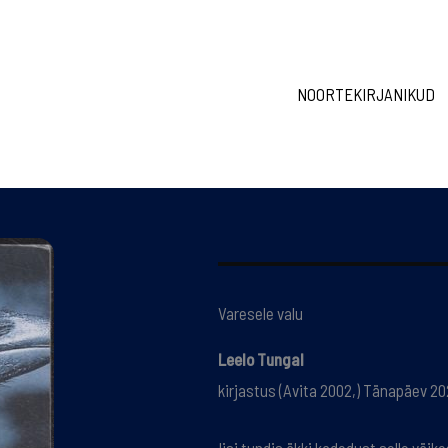
NOORTEKIRJANIKUD
Varesele valu
Leelo Tungal
kirjastus (Avita 2002,) Tänapäev 202