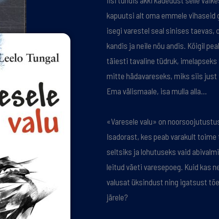
Iisi tundis äkki kadedust selle väik
kapuutsi alt oma emmele vihaseid gr
isegi varestel seal sinises taevas, 
kandis ja neile nõu andis. Kõigil pea
täiesti tavaline tüdruk, imelapseks
mitte hädavareseks, miks siis just
Ema välismaale, isa mulla alla…
«Varesele valu» on noorsoojutustu
Isadorast, kes peab varakult toime
seltsiks ja lohutuseks vaid abivalm
leitud väeti varesepoeg. Kuid kas n
valusat üksindust ning igatsust tõe
järele?