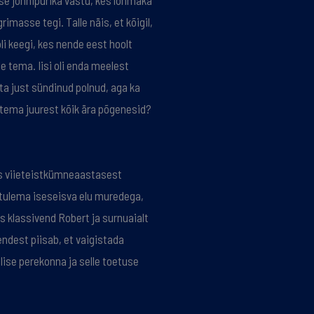
ese jonnipurika vastu, kes lohmaka
imasse tegi. Talle näis, et kõigil,
oli keegi, kes nende eest hoolt
le tema. Iisi oli enda meelest
 ta just sündinud polnud, aga ka
 tema juurest kõik ära põgenesid?
s viieteistkümneaastasest
 tulema iseseisva elu muredega,
is klassivend Robert ja surnuaialt
endest piisab, et vaigistada
lise perekonna ja selle toetuse