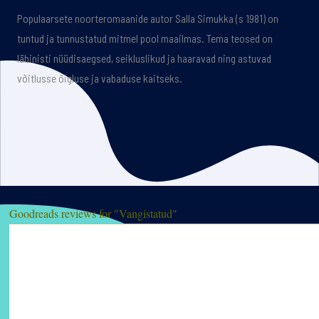
Populaarsete noorteromaanide autor Salla Simukka (s 1981) on
tuntud ja tunnustatud mitmel pool maailmas. Tema teosed on
läbinisti nüüdisaegsed, seikluslikud ja haaravad ning astuvad
võitlusse õigluse ja vabaduse kaitseks.
Goodreads reviews for "Vangistatud"