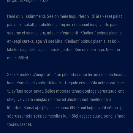
kirjastus Pegasus 2022
Meid oli viiskümmend. See on meie lugu. Meid viidi ära keset päist
päeva, viisakalt ja rahulikult, ning me ei osanud isegi vastu panna,
sest me ei saanud aru, mida meiega tehti. Kindlasti polnud plaanis,
et keegi sureks, aga nii see läks. Kindlasti polnud plaanis, et kõik
läheks, nagu läks, aga nii siiski juhtus. See on meie lugu. Need on
meie hääled.
Salla Simukka „Vangistatud“ on jahmatav noorteromaan maailmast,
kus teismelised vahistatakse kuritegude eest, mida neid arvatakse
tulevikus sooritavat. Selles moodsa tehnoloogiaga varustatud, ent
ühegi valvurita vanglas on noored ühiskonnast täielikult ära
lõigatud. Samal ajal jälgib see sama ühiskond kujunevaid võimu- ja
sõprussuhteid sotsiaalmeedias kui kõigi aegade suurejoonelisimat
tõsielusaadet.