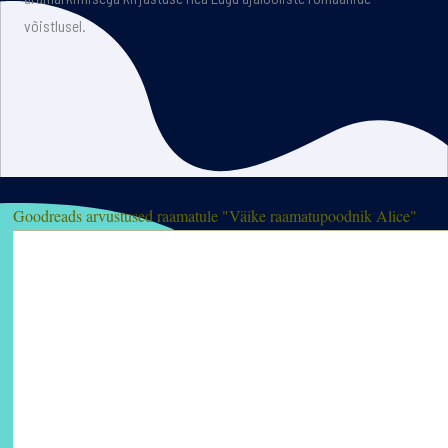
võistlusel.
Goodreads arvustused raamatule "Väike raamatupoodnik Alice"