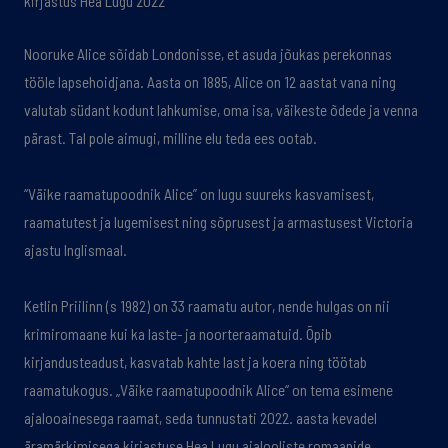
kirjastus Hea Lugu 2022
Nooruke Alice sõidab Londonisse, et asuda jõukas perekonnas
tööle lapsehoidjana. Aasta on 1885, Alice on 12 aastat vana ning
valutab südant kodunt lahkumise, oma isa, väikeste õdede ja venna
pärast. Tal pole aimugi, milline elu teda ees ootab.
“Väike raamatupoodnik Alice” on lugu suureks kasvamisest,
raamatutest ja lugemisest ning sõprusest ja armastusest Victoria
ajastu Inglismaal.
Ketlin Priilinn (s 1982) on 33 raamatu autor, nende hulgas on nii
krimiromaane kui ka laste- ja noorteraamatuid. Õpib
kirjandusteadust, kasvatab kahte last ja koera ning töötab
raamatukogus. „Väike raamatupoodnik Alice“ on tema esimene
ajalooainesega raamat, seda tunnustati 2022. aasta kevadel
äramärkimisega kirjastuse Hea Lugu ajalooliste romaanide