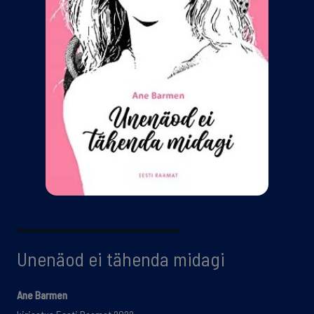
Unenäod ei tähenda midagi
Ane Barmen