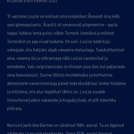
kirjastus Eesti Raamat 2022
17-aastane Louise on kolinud oma kodukülast Ålesundi ning käib
seal gümnaasiumis. Ärasõit oli omamoodi põgenemine – aasta
tagasi hukkus tema poiss-sõber Tormod. Unenäod ja mõtted
Tormodist on aga visad kaduma. On suvi. Louise tuleb koju
vaheajale, mis kahjuks algab vanaema matustega. Taaskohtumisel
ema, vanema õe ja sõbrannaga näib Louise vaoshoitud ja
eemalolev. Valu vaigistamiseks on lihtsam juua õlut, kui paljastada
oma haavatavust. Suvine tööots hooldekodus ja kohtumine
dementsete vanainimestega paneb teda eluväärtusi ümber hindama
ja mõistma, mis elus tegelikult tähtis on. Louise suudab
minevikuvarjudest vabaneda ja koguda jõudu, et pilk tulevikku
pöörata.
Norra kirjanik Ane Barmen on sündinud 1984. aastal. Ta on õppinud
näitlejaks ja muusikateadlaseks. Tema 2019. aastal ilmunud