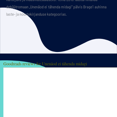
debüütromaan „Unenäod ei tähenda midagi“ pälvis Brage’i auhinna
laste- ja noortekirjanduse kategoorias.
Goodreads reviews for Unenäod ei tähenda midagi