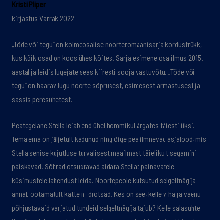
Kristi Piiper
kirjastus Varrak 2022
„Tõde või tegu” on kolmeosalise noorteromaanisarja kordustrükk,
kus kõik osad on koos ühes köites. Sarja esimene osa ilmus 2015.
aastal ja leidis lugejate seas kiiresti sooja vastuvõtu. „Tõde või
tegu” on haarav lugu noorte sõprusest, esimesest armastusest ja
sassis peresuhetest.
Peategelane Stella leiab end ühel hommikul ärgates täiesti üksi.
Tema ema on jäljetult kadunud ning õige pea ilmnevad asjalood, mis
Stella senise kujutluse turvalisest maailmast täielikult segamini
paiskavad. Sõbrad otsustavad aidata Stellat painavatele
küsimustele lahendust leida. Noortepeole kutsutud selgeltnägija
annab ootamatult kätte niidiotsad. Kes on see, kelle viha ja vaenu
põhjustavaid varjatud tundeid selgeltnägija tajub? Kelle salasuhte