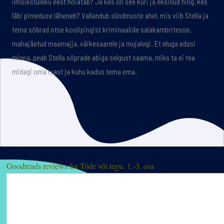
ilmsikstuleku eest hoiatab? Ja kes on see kuri ja eksinud hing, kes
läbi pimeduse läheneb? Vallandub sündmuste ahel, mis viib Stella ja
tema sõbrad otse koolipingist kriminaalide salakambritesse,
mahajäetud maamajja, väikesaarele ja mujalegi. Et eluga edasi
minna, peab Stella sõprade abiga selgust saama, miks ta ei tea
midagi oma isast ja kuhu kadus tema ema.
Goodreads reviews for Tõde või tegu. 1.-3. osa