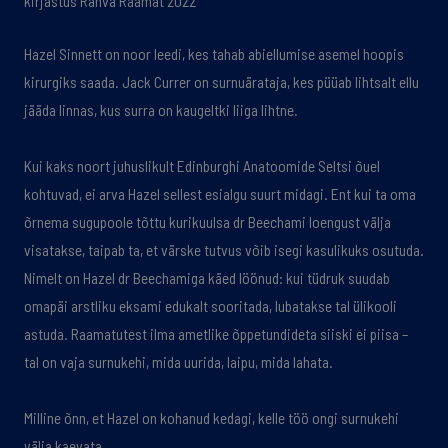
kirjastus Rahva Raamat 2022
Hazel Sinnett on noor leedi, kes tahab abiellumise asemel hoopis
kirurgiks saada. Jack Currer on surnuärataja, kes püüab lihtsalt ellu
jääda linnas, kus surra on kaugeltki liiga lihtne.
Kui kaks noort juhuslikult Edinburghi Anatoomide Seltsi õuel
kohtuvad, ei arva Hazel sellest esialgu suurt midagi. Ent kui ta oma
õrnema sugupoole tõttu kurikuulsa dr Beechami loengust välja
visatakse, taipab ta, et värske tutvus võib isegi kasulikuks osutuda.
Nimelt on Hazel dr Beechamiga käed löönud: kui tüdruk suudab
omapäi arstliku eksami edukalt sooritada, lubatakse tal ülikooli
astuda. Raamatutest ilma ametlike õppetundideta siiski ei piisa –
tal on vaja surnukehi, mida uurida, laipu, mida lahata.
Milline õnn, et Hazel on kohanud kedagi, kelle töö ongi surnukehi
välja kaevata.