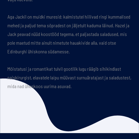
Aga Jackil on muidki muresid: kalmistutel hiilivad ringi kummalised
mehed ja paljud tema sõpradest on jäljetult kaduma läinud. Hazel ja
Jack peavad nüüd koostööd tegema, et paljastada saladused, mis
pole maetud mitte ainult nimetute hauakivide alla, vaid otse
Edinburghi ühiskonna südamesse.
Mõistatusi ja romantikat tulvil gootilik lugu räägib sihikindlast
naiskirurgist, elavatele laipu müüvast surnuäratajast ja saladustest,
mida nad üheskoos uurima asuvad.