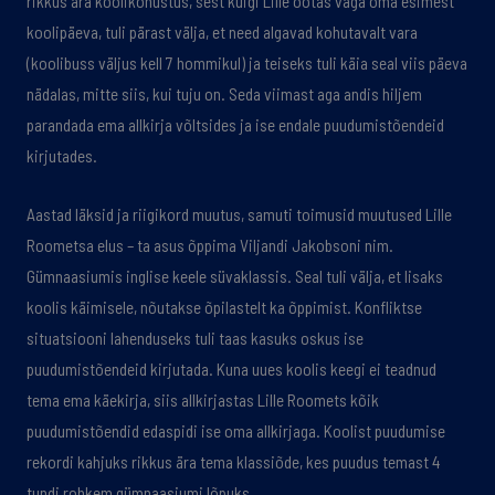
rikkus ära koolikohustus, sest kuigi Lille ootas väga oma esimest
koolipäeva, tuli pärast välja, et need algavad kohutavalt vara
(koolibuss väljus kell 7 hommikul) ja teiseks tuli käia seal viis päeva
nädalas, mitte siis, kui tuju on. Seda viimast aga andis hiljem
parandada ema allkirja võltsides ja ise endale puudumistõendeid
kirjutades.
Aastad läksid ja riigikord muutus, samuti toimusid muutused Lille
Roometsa elus – ta asus õppima Viljandi Jakobsoni nim.
Gümnaasiumis inglise keele süvaklassis. Seal tuli välja, et lisaks
koolis käimisele, nõutakse õpilastelt ka õppimist. Konfliktse
situatsiooni lahenduseks tuli taas kasuks oskus ise
puudumistõendeid kirjutada. Kuna uues koolis keegi ei teadnud
tema ema käekirja, siis allkirjastas Lille Roomets kõik
puudumistõendid edaspidi ise oma allkirjaga. Koolist puudumise
rekordi kahjuks rikkus ära tema klassiõde, kes puudus temast 4
tundi rohkem gümnaasiumi lõpuks.