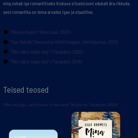
ning oskab iga romantiliseks kiskuva situatsiooni edukalt ära rikkuda,
sest romantika on tema arvates igav ja staatiline.
"Mina ja August" (Hea Lugu, 2023)
"Uus tüdruk" (kaasautor Heli Künnapas, Heli kirjastus, 2021)
"Üks väike valge sulg" (Tänapäev, 2020)
"Üks väike valge tuvi" (Tänapäev, 2019)
Teised teosed
"Minu elulugu. Jens Kuusk, 8-aastane" (kirjastus Tänapäev, 2020)