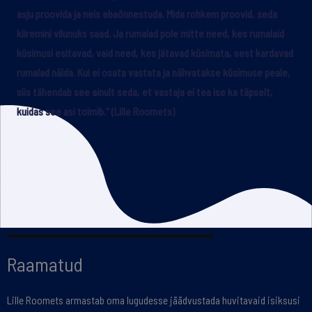
asju proovida ja neis ebaõnnestuda. Mida rohkem proovid, seda
kiiremini vilunuks saad. Ja rumalad pole mitte need, kes rumalaid
küsimusi esitavad, vaid need, kes jätavad küsimata, sest kardavad
rumalad näida. Kui ei osata vastata ja nähvatakse küsimuse peale,
siis tähendab see ainult seda, et vastaja ei tea ise ka täpselt,
kuidas see asi toimib.” (Lille Roomets)
Raamatud
Lille Roomets armastab oma lugudesse jäädvustada huvitavaid isiksusi