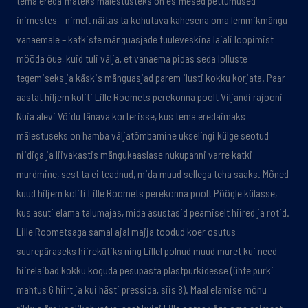
tema eredaimateks mälestusteks on esimesed pettumused
inimestes – nimelt näitas ta kohutava kahesena oma lemmikmängu
vanaemale – katkiste mänguasjade tuuleveskina laiali loopimist
mööda õue, kuid tuli välja, et vanaema pidas seda lolluste
tegemiseks ja käskis mänguasjad parem ilusti kokku korjata. Paar
aastat hiljem koliti Lille Roomets perekonna poolt Viljandi rajooni
Nuia alevi Võidu tänava korterisse, kus tema eredaimaks
mälestuseks on hamba väljatõmbamine ukselingi külge seotud
niidiga ja liivakastis mängukaaslase nukupanni varre katki
murdmine, sest ta ei teadnud, mida muud sellega teha saaks. Mõned
kuud hiljem koliti Lille Roomets perekonna poolt Pöögle külasse,
kus asuti elama talumajas, mida asustasid peamiselt hiired ja rotid.
Lille Roometsaga samal ajal majja toodud koer osutus
suurepäraseks hiirekütiks ning Lillel polnud muud muret kui need
hiirelaibad kokku koguda pesupasta plastpurkidesse (ühte purki
mahtus 6 hiirt ja kui hästi pressida, siis 8). Maal elamise mõnu