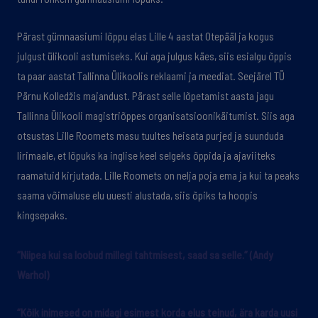
Pärast gümnaasiumi lõppu elas Lille 4 aastat Otepääl ja kogus
julgust ülikooli astumiseks. Kui aga julgus käes, siis esialgu õppis
ta paar aastat Tallinna Ülikoolis reklaami ja meediat. Seejärel TÜ
Pärnu Kolledžis majandust. Pärast selle lõpetamist aasta jagu
Tallinna Ülikooli magistriõppes organisatsioonikäitumist. Siis aga
otsustas Lille Roomets masu tuultes heisata purjed ja suunduda
Iirimaale, et lõpuks ka inglise keel selgeks õppida ja ajaviiteks
raamatuid kirjutada. Lille Roomets on nelja poja ema ja kui ta peaks
saama võimaluse elu uuesti alustada, siis õpiks ta hoopis
kingsepaks.
“Niipea kui sa loobud millegi tahtmisest, saad sa selle.” (Andy
Warhol)
“Kõik inimesed on midagi esimest korda elus teinud, ära karda uusi