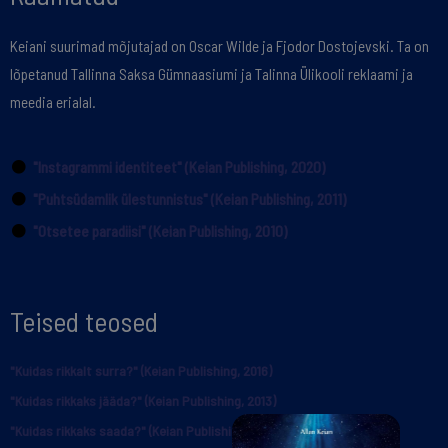
Keiani suurimad mõjutajad on Oscar Wilde ja Fjodor Dostojevski. Ta on
lõpetanud Tallinna Saksa Gümnaasiumi ja Talinna Ülikooli reklaami ja
meedia erialal.
"Instagrammi identiteet" (Keian Publishing, 2020)
"Puhtsüdamlik ülestunnistus" (Keian Publishing, 2011)
"Otsetee paradiisi" (Keian Publishing, 2010)
Teised teosed
"Kuidas rikkalt surra?" (Keian Publishing, 2016)
"Kuidas rikkaks jääda?" (Keian Publishing, 2013)
"Kuidas rikkaks saada?" (Keian Publishing, 2012)