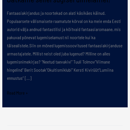
sellel
Fantaasiakirjandus ja noortekad on alati käsikäes käinud.
sügisel
Populaarsete välismaisete raamatute kõrval on ka meie enda Eesti
ulmelainel!
autorid välja andnud fantastilisi ja köitvaid fantaasiaromaane, mis
pakuvad põnevat lugemiselamust nii noortele kui ka
täisealistele.Siin on mõned lugemissoovitused fantaasiakirjanduse
armastajatele. Millist neist oled juba lugenud? Milline on alles
lugemisnimekirjas? “Neetud taevakivi” Tuuli Tolmov“Viimane
hingelind” Berit Sootak“Okultismiklubi” Kersti Kivirüüt“Lumiina
ennustus” […]
Read More »